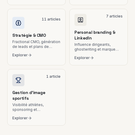
7
articles
11
articles
Personal branding &
Stratégie & CMO
LinkedIn
Fractional CMO, génération
Influence dirigeants,
de leads et plans de
ghostwriting et marque
croissance.
employeur.
Explorer
Explorer
1
article
Gestion d'image
sportifs
Visibilité athlètes,
sponsoring et
communication en Suisse
Explorer
romande.