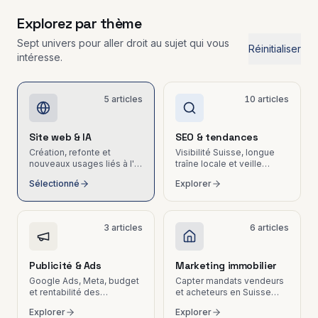
Plus de leads,
Tech &
moins d'heures
leads pour
Explorez par thème
perdues
l'immobilier
Sept univers pour aller droit au sujet qui vous
Réinitialiser
intéresse.
Email
Marketing
& Nurturing
Séquences
5
articles
10
articles
automatisées
et
newsletters
Site web & IA
SEO & tendances
PME
Création, refonte et
Visibilité Suisse, longue
nouveaux usages liés à l'IA
traîne locale et veille
Social
pour PME.
marketing.
Sélectionné
Explorer
Media B2B
LinkedIn,
Instagram,
contenu et
3
articles
6
articles
community
management
Publicité & Ads
Marketing immobilier
Google Ads, Meta, budget
Capter mandats vendeurs
et rentabilité des
et acheteurs en Suisse
campagnes.
romande.
Explorer
Explorer