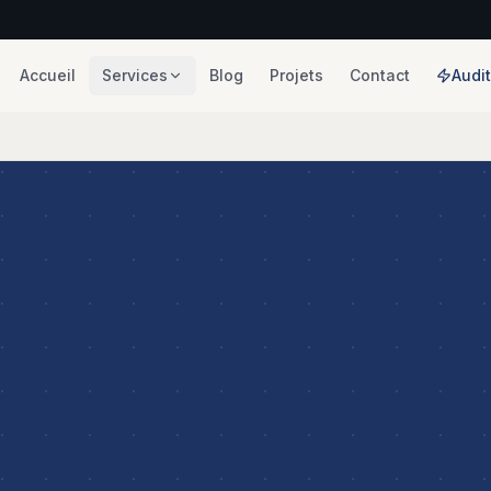
Accueil
Services
Blog
Projets
Contact
Audit
é Digitale
Création de Site
Web
ds, Meta Ads
In Ads
Sites professionnels
qui convertissent
ncement SEO
Applications Web
 durable sur
PME
Outils métier livrés en
semaines
isation & IA
leads, moins
Marketing
 perdues
Immobilier
Tech & leads pour
arketing &
l'immobilier
ng