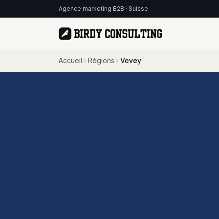
Agence marketing B2B · Suisse
Accueil
Régions
Vevey
Fractional CMO
Publicit
Direction marketing
Google A
externalisée pour PME
& Linked
Personal Branding
Référe
Ghostwriting &
Visibilité
présence LinkedIn
Google
Automat
Plus de 
d'heures
Email M
Nurturi