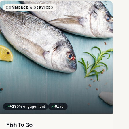
COMMERCE & SERVICES
+280%
engagement
6x
roi
Fish To Go