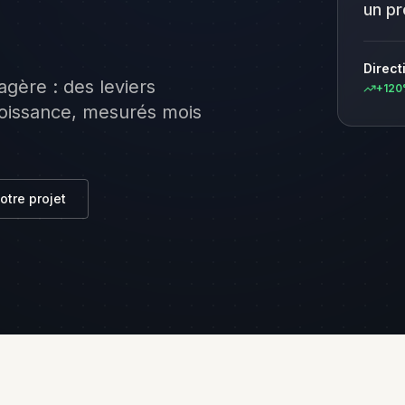
es
un pr
sées et
ers PME
Direct
Media B2B
agère : des leviers
+120
 Instagram,
et community
croissance, mesurés mois
ment
otre projet