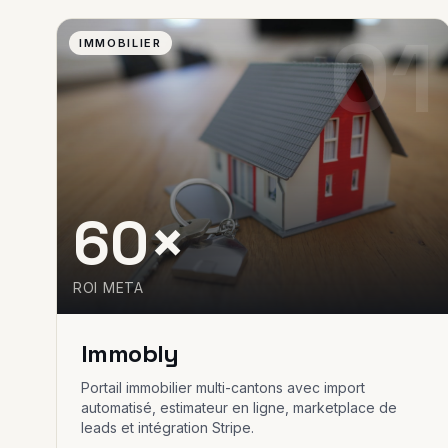
01
IMMOBILIER
60×
ROI META
Immobly
Portail immobilier multi-cantons avec import
automatisé, estimateur en ligne, marketplace de
leads et intégration Stripe.