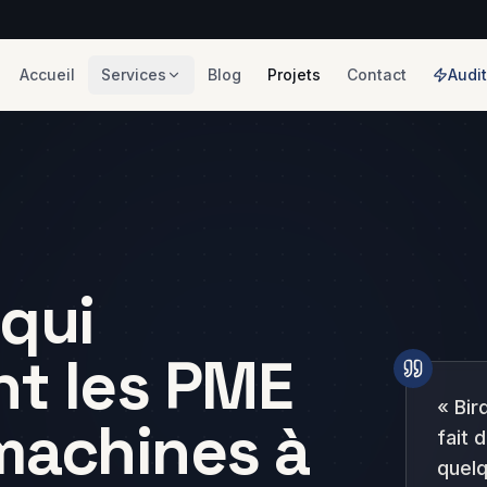
Accueil
Services
Blog
Projets
Contact
Audit
é Digitale
Création de Site
Web
ds, Meta Ads
In Ads
Sites professionnels
qui convertissent
ncement SEO
 qui
Applications Web
 durable sur
PME
Outils métier livrés en
t les PME
semaines
isation & IA
leads, moins
Marketing
«
Bir
 perdues
machines à
Immobilier
fait 
Tech & leads pour
arketing &
l'immobilier
quelq
ng