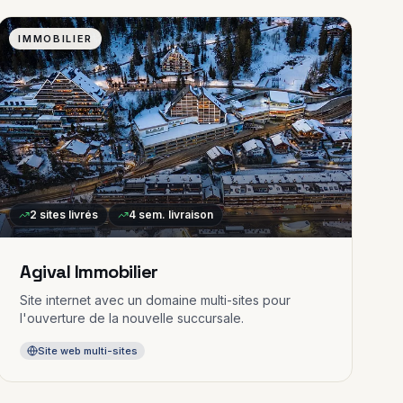
IMMOBILIER
2
sites livrés
4 sem.
livraison
Agival Immobilier
Site internet avec un domaine multi-sites pour
l'ouverture de la nouvelle succursale.
Site web multi-sites