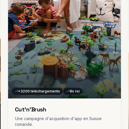
+3200
téléchargements
8x
roi
Cut'n'Brush
Une campagne d'acquisition d'app en Suisse
romande.