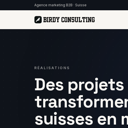
Agence marketing B2B · Suisse
Fractional CMO
Publicit
Direction marketing
Google A
externalisée pour PME
& Linked
RÉALISATIONS
Personal Branding
Référe
Des projets
Ghostwriting &
Visibilité
présence LinkedIn
Google
transformen
Automat
Plus de 
d'heures
suisses en 
Email M
Nurturi