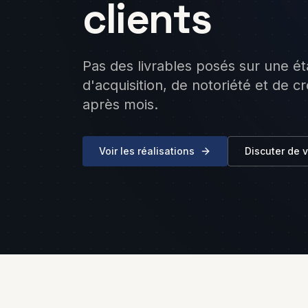
clients
Séquenc
automati
newslett
Social 
Pas des livrables posés sur une ét
LinkedIn,
contenu 
d'acquisition, de notoriété et de 
manage
après mois.
Voir les réalisations
Discuter de v