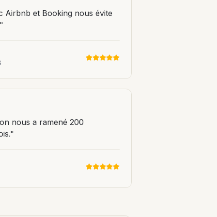
c Airbnb et Booking nous évite
"
S
tion nous a ramené 200
is.
"