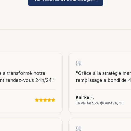
es
sées et
ers PME
Media B2B
 Instagram,
et community
ment
ne a transformé notre
"
Grâce à la stratégie mar
ent rendez-vous 24h/24.
"
remplissage a bondi de 
Knirke F.
La Vallée SPA
·
Genève, GE