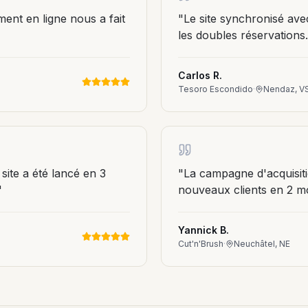
nt en ligne nous a fait
"
Le site synchronisé ave
les doubles réservations.
Carlos R.
Tesoro Escondido
·
Nendaz, V
site a été lancé en 3
"
La campagne d'acquisi
"
nouveaux clients en 2 mo
Yannick B.
Cut'n'Brush
·
Neuchâtel, NE