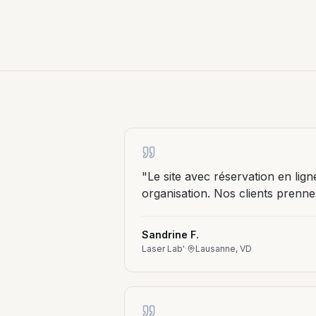
Séquenc
automati
newslett
Social 
LinkedIn,
contenu 
manage
"
Le site avec réservation en lig
organisation. Nos clients prenn
Sandrine F.
Laser Lab'
·
Lausanne, VD