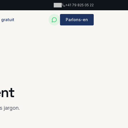
EN
+41 79 825 05 22
 gratuit
Parlons-en
ent
s jargon.