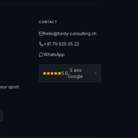
CONTACT
hello@birdy-consulting.ch
+41 79 825 05 22
WhatsApp
·
5
avis
5.0
Google
eur sport