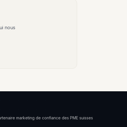
ui nous
artenaire marketing de confiance des PME suisses