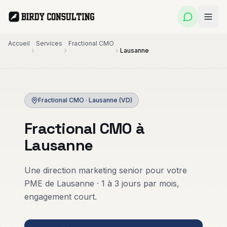
Accueil
Services
Fractional CMO
Lausanne
Fractional
Publicité
Création de
CMO
Digitale
Site Web
Fractional CMO
·
Lausanne
(
VD
)
Direction
Google
Sites
marketing
Ads, Meta
professionnels
Fractional CMO à
externalisée
Ads &
qui
pour PME
LinkedIn
convertissent
Lausanne
Ads
Personal
Applications
Référencement
Branding
Web PME
Une direction marketing senior pour votre
SEO
Ghostwriting
Outils métier
PME de Lausanne · 1 à 3 jours par mois,
& présence
Visibilité durable
livrés en
LinkedIn
sur Google
semaines
engagement court.
Automatisation
Marketing
& IA
Immobilier