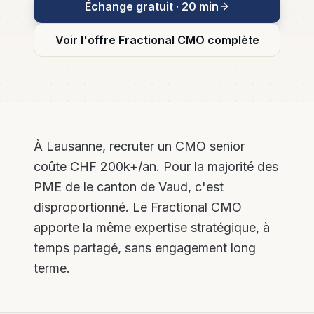
Échange gratuit · 20 min
Plus de leads,
Tech &
moins d'heures
leads pour
perdues
l'immobilier
Voir l'offre
Fractional CMO
complète
Email
Marketing
& Nurturing
Séquences
automatisées
et
newsletters
PME
À Lausanne, recruter un CMO senior
coûte CHF 200k+/an. Pour la majorité des
Social
Media B2B
PME de le canton de Vaud, c'est
LinkedIn,
disproportionné. Le Fractional CMO
Instagram,
contenu et
apporte la même expertise stratégique, à
community
management
temps partagé, sans engagement long
terme.