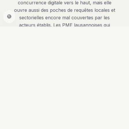
concurrence digitale vers le haut, mais elle
ouvre aussi des poches de requêtes locales et
🍪
sectorielles encore mal couvertes par les
acteurs établis. Les PME lausannoises qui
émergent durablement dans le top 3 Google
ne sont pas les plus grosses, ce sont celles
qui ont structuré leur SEO comme un
système (technique propre, contenu de fond,
signaux locaux, netlinking suisse) plutôt que
comme une dépense ponctuelle. À budget
équivalent, ce sont elles qui transforment
Google en canal d'acquisition prévisible, et
arrêtent de dépendre uniquement des Ads ou
du bouche à oreille.
SEO local Lausanne et district