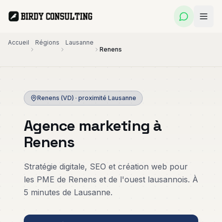
Accueil
Régions
Lausanne
Renens
Fractional
Publicité
Création de
CMO
Digitale
Site Web
Renens (VD)
· proximité
Lausanne
Direction
Google
Sites
marketing
Ads, Meta
professionnels
Agence marketing à
externalisée
Ads &
qui
pour PME
LinkedIn
convertissent
Renens
Ads
Personal
Applications
Référencement
Branding
Web PME
Stratégie digitale, SEO et création web pour
SEO
Ghostwriting
Outils métier
les PME de Renens et de l'ouest lausannois. À
& présence
Visibilité durable
livrés en
LinkedIn
sur Google
semaines
5 minutes de Lausanne.
Automatisation
Marketing
& IA
Immobilier