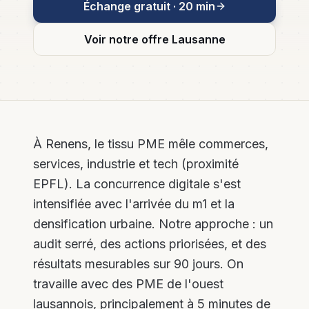
Échange gratuit · 20 min
Plus de leads,
Tech &
moins d'heures
leads pour
perdues
l'immobilier
Voir notre offre
Lausanne
Email
Marketing
& Nurturing
Séquences
automatisées
et
newsletters
PME
À Renens, le tissu PME mêle commerces,
services, industrie et tech (proximité
Social
Media B2B
EPFL). La concurrence digitale s'est
LinkedIn,
intensifiée avec l'arrivée du m1 et la
Instagram,
contenu et
densification urbaine. Notre approche : un
community
management
audit serré, des actions priorisées, et des
résultats mesurables sur 90 jours. On
travaille avec des PME de l'ouest
lausannois, principalement à 5 minutes de