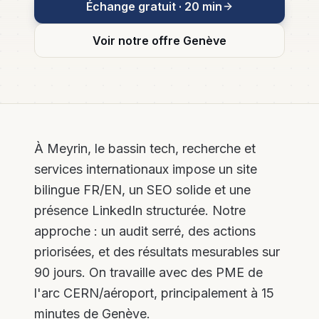
Échange gratuit · 20 min
Plus de leads,
Tech &
moins d'heures
leads pour
perdues
l'immobilier
Voir notre offre
Genève
Email
Marketing
& Nurturing
Séquences
automatisées
et
newsletters
PME
À Meyrin, le bassin tech, recherche et
services internationaux impose un site
Social
Media B2B
bilingue FR/EN, un SEO solide et une
LinkedIn,
présence LinkedIn structurée. Notre
Instagram,
contenu et
approche : un audit serré, des actions
community
management
priorisées, et des résultats mesurables sur
90 jours. On travaille avec des PME de
l'arc CERN/aéroport, principalement à 15
minutes de Genève.