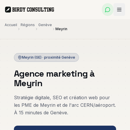
Accueil
Régions
Genève
Meyrin
Fractional
Publicité
Création de
CMO
Digitale
Site Web
Meyrin (GE)
· proximité
Genève
Direction
Google
Sites
marketing
Ads, Meta
professionnels
Agence marketing à
externalisée
Ads &
qui
pour PME
LinkedIn
convertissent
Meyrin
Ads
Personal
Applications
Référencement
Branding
Web PME
Stratégie digitale, SEO et création web pour
SEO
Ghostwriting
Outils métier
les PME de Meyrin et de l'arc CERN/aéroport.
& présence
Visibilité durable
livrés en
LinkedIn
sur Google
semaines
À 15 minutes de Genève.
Automatisation
Marketing
& IA
Immobilier