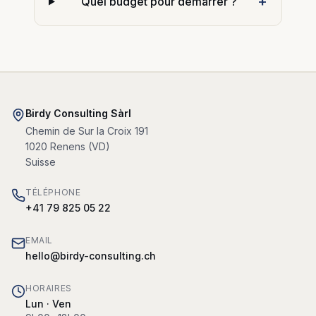
+
Quel budget pour démarrer ?
Birdy Consulting Sàrl
Chemin de Sur la Croix 191
1020
Renens
(
VD
)
Suisse
TÉLÉPHONE
+41 79 825 05 22
EMAIL
hello@birdy-consulting.ch
HORAIRES
Lun · Ven