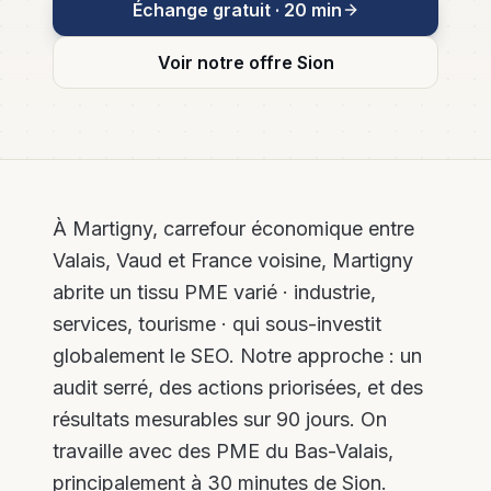
Échange gratuit · 20 min
Plus de leads,
Tech &
moins d'heures
leads pour
perdues
l'immobilier
Voir notre offre
Sion
Email
Marketing
& Nurturing
Séquences
automatisées
et
newsletters
PME
À Martigny, carrefour économique entre
Valais, Vaud et France voisine, Martigny
Social
Media B2B
abrite un tissu PME varié · industrie,
LinkedIn,
services, tourisme · qui sous-investit
Instagram,
contenu et
globalement le SEO. Notre approche : un
community
management
audit serré, des actions priorisées, et des
résultats mesurables sur 90 jours. On
travaille avec des PME du Bas-Valais,
principalement à 30 minutes de Sion.