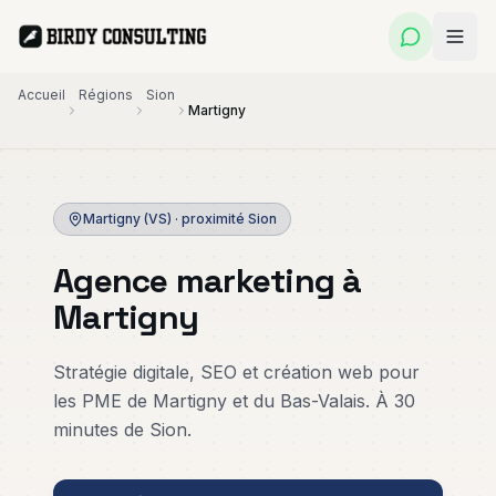
Accueil
Régions
Sion
Martigny
Fractional
Publicité
Création de
CMO
Digitale
Site Web
Martigny (VS)
· proximité
Sion
Direction
Google
Sites
marketing
Ads, Meta
professionnels
Agence marketing à
externalisée
Ads &
qui
pour PME
LinkedIn
convertissent
Martigny
Ads
Personal
Applications
Référencement
Branding
Web PME
Stratégie digitale, SEO et création web pour
SEO
Ghostwriting
Outils métier
les PME de Martigny et du Bas-Valais. À 30
& présence
Visibilité durable
livrés en
LinkedIn
sur Google
semaines
minutes de Sion.
Automatisation
Marketing
& IA
Immobilier