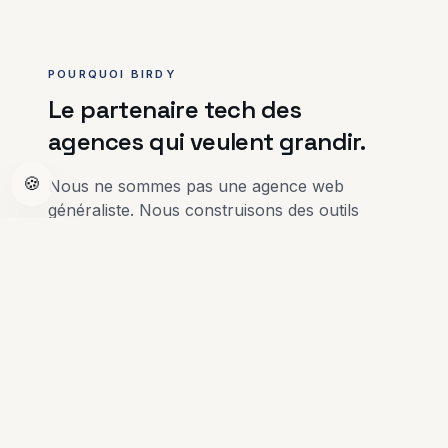
POURQUOI BIRDY
Le partenaire tech des
agences qui veulent grandir.
🍪
Nous ne sommes pas une agence web
généraliste. Nous construisons des outils
digitaux pensés pour l'immobilier suisse.
Discutons de votre projet
Spécialistes de l'immobilier
Mandats, estimations, portails, leads vendeurs ·
on parle votre langue dès le jour 1.
Du sur-mesure, jamais de templates
Chaque outil est construit pour vos processus.
Une plateforme taillée pour votre agence.